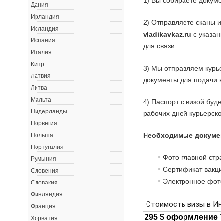
1) Вы собираете докуме
Дания
Ирландия
2) Отправляете сканы 
Исландия
vladikavkaz.ru
с указан
Испания
для связи.
Италия
Кипр
3) Мы отправляем курь
Латвия
документы для подачи в
Литва
Мальта
4) Паспорт с визой буд
Нидерланды
рабочих дней курьерск
Норвегия
Необходимые докуме
Польша
Португалия
Фото главной стр
Румыния
Сертификат вакци
Словения
Электронное фот
Словакия
Финляндия
Франция
Хорватия