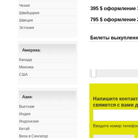
Чехия
Швейцария
Швеция
Эстония
Америка:
Канада
Мексика
США
Азия:
Напишите контак
свяжется с вами д
Вьетнам
Индия
Индонезия
Введите номер телефо
Китай
Виза в Сингапур