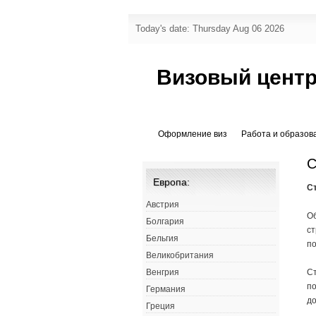
Today's date: Thursday Aug 06 2026
Визовый центр
Оформление виз
Работа и образов
С
Европа:
С
Австрия
О
Болгария
ст
Бельгия
по
Великобритания
Ст
Венгрия
по
Германия
д
Греция