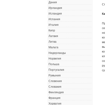
Дания
Ст
Ирландия
Исландия
К
Испания
Пр
Италия
се
Кипр
но
Латвия
ко
Литва
ме
вы
Мальта
ко
Нидерланды
кл
Норвегия
со
Польша
ру
Португалия
су
Румыния
Словения
Словакия
Финляндия
Франция
Хорватия