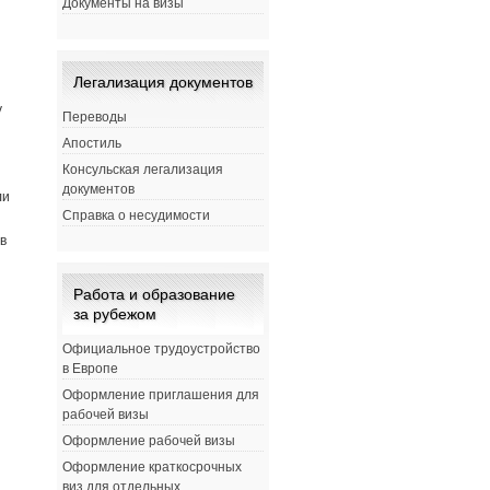
Документы на визы
Легализация документов
у
Переводы
Апостиль
Консульская легализация
документов
ли
Справка о несудимости
в
Работа и образование
за рубежом
Официальное трудоустройство
в Европе
Оформление приглашения для
рабочей визы
Оформление рабочей визы
Оформление краткосрочных
виз для отдельных