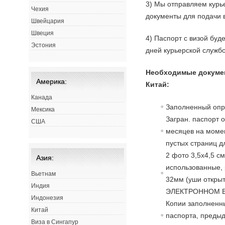
3) Мы отправляем курь
Чехия
документы для подачи в
Швейцария
Швеция
4) Паспорт с визой буд
Эстония
дней курьерской служб
Необходимые докумен
Америка:
Китай:
Канада
Заполненный опр
Мексика
Загран. паспорт 
США
месяцев на момен
пустых страниц д
2 фото 3,5х4,5 с
Азия:
использованные, 
Вьетнам
32мм (уши открыт
Индия
ЭЛЕКТРОННОМ В
Индонезия
Копии заполненны
Китай
паспорта, преды
Виза в Сингапур