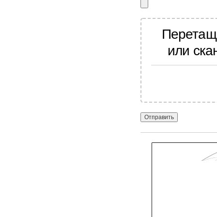
Перетащ
или ска