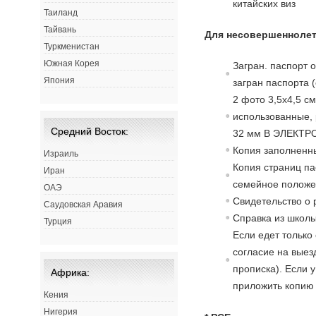
китайских виз
Таиланд
Тайвань
Для несовершеннолет
Туркменистан
Южная Корея
Загран. паспорт 
Япония
загран паспорта 
2 фото 3,5х4,5 с
использованные, 
Средний Восток:
32 мм В ЭЛЕКТР
Копия заполненны
Израиль
Копия страниц па
Иран
семейное положе
ОАЭ
Свидетельство о 
Саудовская Аравия
Справка из школы
Турция
Если едет только
согласие на выезд
прописка). Если 
Африка:
приложить копию 
Кения
Нигерия