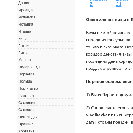
Дания
Z
J1
Ирландия
Исландия
Оформление визы в 
Испания
Италия
Визы в Китай начинают 
Кипр
выхода из консульства
Латвия
то, что в визе указан к
Литва
коридор действия визы
Мальта
последний день коридо
Нидерланды
предусмотренное по ви
Норвегия
Порядок оформления
Польша
Португалия
1) Вы собираете докуме
Румыния
Словения
2) Отправляете сканы 
Словакия
vladikavkaz.ru
или чере
Финляндия
даты, страны поездки, 
Франция
Хорватия