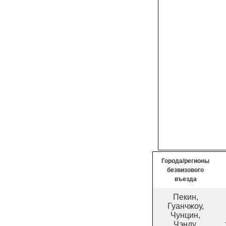
Города/регионы
безвизового
въезда
Пекин,
Гуанчжоу,
Чунцин,
Чэнду,