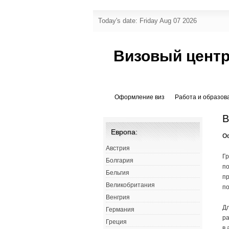
Today's date: Friday Aug 07 2026
Визовый центр
Оформление виз
Работа и образов
В
Европа:
О
Австрия
Гр
Болгария
по
Бельгия
п
Великобритания
по
Венгрия
Дл
Германия
ра
Греция
в 