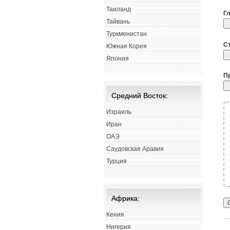
Таиланд
Г
Тайвань
Туркменистан
С
Южная Корея
Япония
П
Средний Восток:
Израиль
Иран
ОАЭ
Саудовская Аравия
Турция
Африка:
Кения
Нигерия