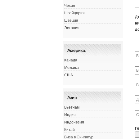
Чехия
Швейцария
Д
Швеция
ни
Эстония
д
Америка:
Канада
Мексика
США
Азия:
Вьетнам
Индия
Индонезия
Г
Китай
Виза в Сингапур