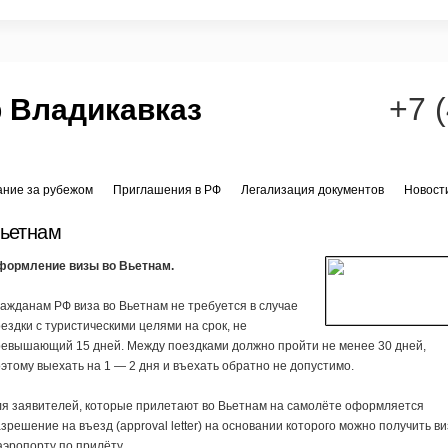
+7 
 Владикавказ
ание за рубежом
Приглашения в РФ
Легализация документов
Новост
ьетнам
формление визы во Вьетнам.
ажданам РФ виза во Вьетнам не требуется в случае
ездки с туристическими целями на срок, не
ревышающий 15 дней. Между поездками должно пройти не менее 30 дней,
этому выехать на 1 — 2 дня и въехать обратно не допустимо.
я заявителей, которые прилетают во Вьетнам на самолёте оформляется
зрешение на въезд (approval letter) на основании которого можно получить ви
аэропорту по прилёту.