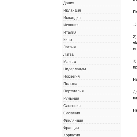
Дания
Ирландия
П
Исландия
1)
Испания
Италия
2)
Кипр
vl
Латвия
ст
Литва
3)
Мальта
пр
Нидерланды
Норвегия
Н
Польша
Португалия
Д
ви
Румыния
Словения
Н
Словакия
Финляндия
Франция
Хорватия