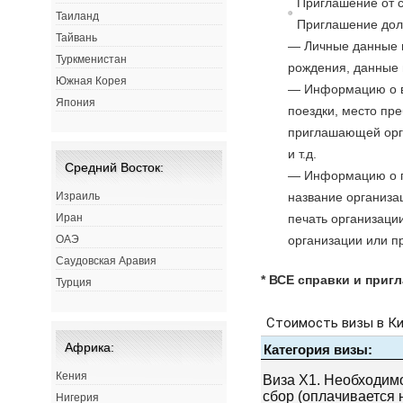
Приглашение от с
Таиланд
Приглашение дол
Тайвань
— Личные данные п
Туркменистан
рождения, данные п
Южная Корея
— Информацию о в
Япония
поездки, место пр
приглашающей орг
и т.д.
Средний Восток:
— Информацию о п
название организа
Израиль
печать организаци
Иран
организации или п
ОАЭ
Саудовская Аравия
* ВСЕ справки и приг
Турция
Африка:
Кения
Нигерия