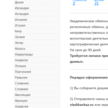
Дания
Z
J1
Ирландия
Исландия
Испания
Академические обмены;
Италия
религиозные обмены; д
Кипр
неправительственных о
Латвия
волонтерская деятельно
Литва
картографическая деят
Мальта
На срок до 90 дней.
Нидерланды
Требуется личное пр
Норвегия
данных.
Польша
Португалия
Порядок оформления
Румыния
Словения
1) Вы собираете докуме
Словакия
Финляндия
2) Отправляете сканы 
Франция
vladikavkaz.ru
или чере
Хорватия