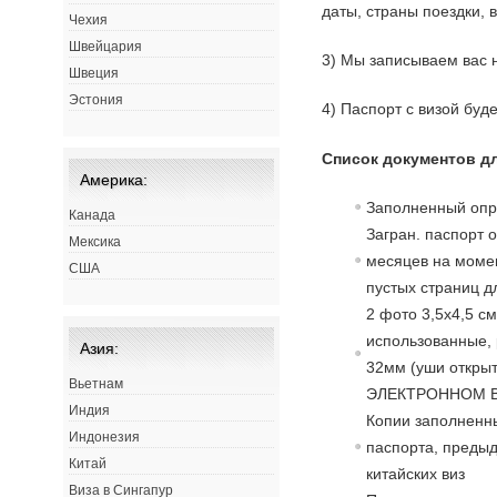
даты, страны поездки, 
Чехия
Швейцария
3) Мы записываем вас 
Швеция
Эстония
4) Паспорт с визой буд
Список документов дл
Америка:
Заполненный опр
Канада
Загран. паспорт 
Мексика
месяцев на момен
США
пустых страниц д
2 фото 3,5х4,5 с
использованные, 
Азия:
32мм (уши открыт
Вьетнам
ЭЛЕКТРОННОМ В
Индия
Копии заполненны
Индонезия
паспорта, преды
Китай
китайских виз
Виза в Сингапур