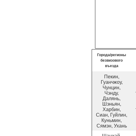
Города/регионы
безвизового
въезда
Пекин,
Гуанчжоу,
Чунцин,
Чэнду,
Далянь,
Шэньян,
Харбин,
Сиан, Гуйлин,
Куньмин,
Сямэн, Ухань
Шанхай,