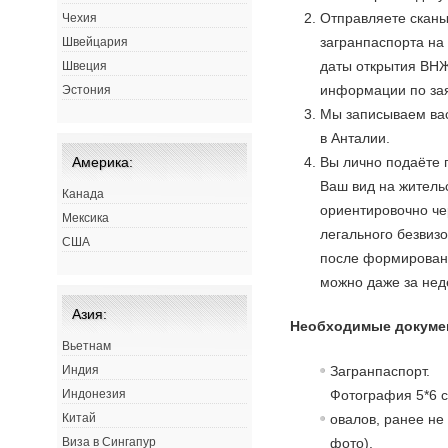
Отправляете сканы
Чехия
загранпаспорта н
Швейцария
даты открытия ВНЖ
Швеция
информации по зая
Эстония
Мы записываем вас
в Анталии.
Вы лично подаёте 
Америка:
Ваш вид на жительс
Канада
ориентировочно че
Мексика
легального безвиз
США
после формировани
можно даже за нед
Азия:
Необходимые докуме
Вьетнам
Загранпаспорт.
Индия
Фотография 5*6 с
Индонезия
овалов, ранее не
Китай
фото).
Виза в Сингапур