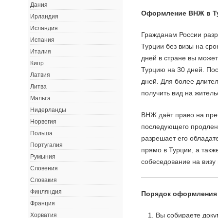
Дания
Оформление ВНЖ в Т
Ирландия
Исландия
Гражданам России разр
Испания
Турции без визы на сро
Италия
дней в стране вы может
Кипр
Турцию на 30 дней. Пос
Латвия
дней. Для более длите
Литва
получить вид на житель
Мальта
Нидерланды
ВНЖ даёт право на пре
Норвегия
последующего продлен
Польша
разрешает его обладат
Португалия
прямо в Турции, а такж
Румыния
собеседование на визу
Словения
Словакия
Финляндия
Порядок оформления
Франция
Вы собираете доку
Хорватия